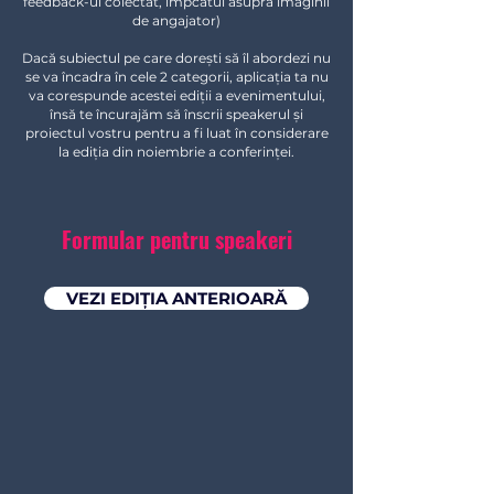
feedback-ul colectat, impcatul asupra imaginii
de angajator)
Dacă subiectul pe care dorești să îl abordezi nu
se va încadra în cele 2 categorii, aplicația ta nu
va corespunde acestei ediții a evenimentului,
însă te încurajăm să înscrii speakerul și
proiectul vostru pentru a fi luat în considerare
la ediția din noiembrie a conferinței.
Formular pentru speakeri
VEZI EDIȚIA ANTERIOARĂ