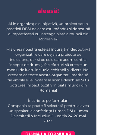
aleasă!
Ai în organizație o inițiativă, un proiect sau o
practică DE&I de care ești mândru și dorești să
o împărtășești cu întreaga piață a muncii din
România?
Misiunea noastră este să încurajăm deopotrivă
organizațiile care deja au proiecte de
incluziune, dar și pe cele care acum sunt la
început de drum și fac eforturi să creeze un
mediu de lucru incluziv, echitabil și divers. Noi
credem că toate aceste organizații merită să
fie vizibile și le invităm la scenă deschisă! Și tu
poți crea impact pozitiv în piața muncii din
România!
Înscrie-te pe formular!
Compania ta poate fi selectată pentru a avea
un speaker la conferința Lumea D&I (Lumea
Diversității & Incluziunii) - ediția 24-26 mai
2022.
DU-MĂ LA FORMULAR