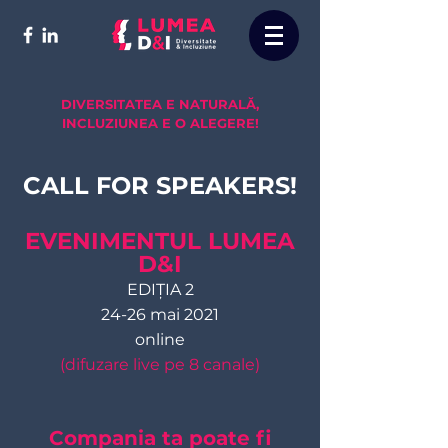
DIVERSITATEA E NATURALĂ,
INCLUZIUNEA E O ALEGERE!
CALL FOR SPEAKERS!
EVENIMENTUL LUMEA
D&I
EDIȚIA 2
24-26 mai 2021
online
(difuzare live pe 8 canale)
Compania ta poate fi