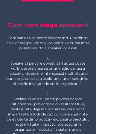
Cum vom alege speakerii
Compania ta se poate încadra într-una dintre
cele 2 categorii de mai jos pentru a putea intra
pe lista scurtă a speakerilor aleși:
1.
Speakerul pe care dorești să îl aduci poate
vorbi despre crearea unui mediu de lucru
incluziv și divers (ne interesează multiplicarea
bunelor practici sau explorarea unor soluții noi
și lecțiile învățate de voi în organizație).
2.
Spekaerul vostru poate povesti despre
inițiative sau proiecte de diversitate DE&I,
desfășurate deja în organizație, care pot fi
împărtășite (studii de caz concrete susținute
de evidențe din practică - ex.: pașii proiectului,
lecții învățate, impactul proiectului în
organizație, impactul în piața muncii,