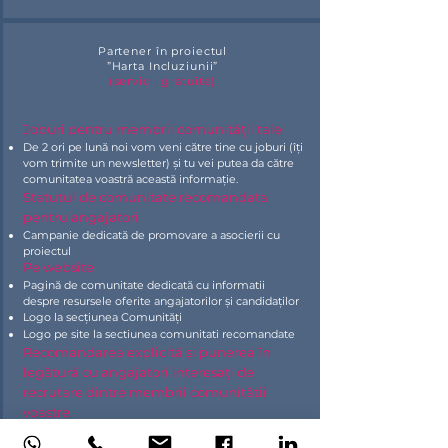
Partener în proiectul
”Harta Incluziunii”
(servicii gratuite)
Joburi pentru membrii comunității tale
De 2 ori pe lună noi vom veni către tine cu joburi (îți
vom trimite un newsletter) și tu vei putea da către
comunitatea voastră această informație.
Statutul de comunitate recomandata
pentru angajatori
Campanie dedicată de promovare a asocierii cu
proiectul
Pe website​
Pagină de comunitate dedicată cu informatii
despre resursele oferite angajatorilor și candidaților
Logo la secțiunea Comunități
Logo pe site la sectiunea comunitati recomandate
Recomandarea explicită și punerea în
legătură cu angajatori interesați de
recrutare dintre membrii comunității
voastre
Prioritizare în lista de recomandari pe care le facem
angajatorilor care cer comunități serioase, cu care