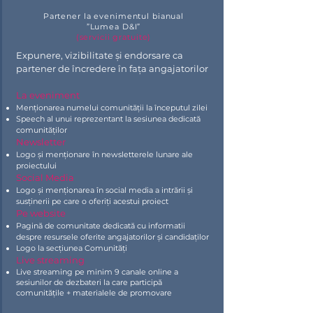
Partener la evenimentul bianual
”Lumea D&I”
(servicii gratuite)
Expunere, vizibilitate și endorsare ca
partener de încredere în fața angajatorilor
La eveniment
Menționarea numelui comunității la începutul zilei
Speech al unui reprezentant la sesiunea dedicată
comunităților
Newsletter
Logo și menționare în newsletterele lunare ale
proiectului
Social Media​
Logo și menționarea în social media a intrării și
susținerii pe care o oferiți acestui proiect
Pe website​
Pagină de comunitate dedicată cu informatii
despre resursele oferite angajatorilor și candidaților
Logo la secțiunea Comunități
Live streaming​
Live streaming pe minim 9 canale online a
sesiunilor de dezbateri la care participă
comunitățile + materialele de promovare