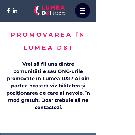
PROMOVAREA ÎN
LUMEA D&I
Vrei să fii una dintre
comunitățile sau ONG-urile
promovate în Lumea D&I? Ai din
partea noastră vizibilitatea și
poziționarea de care ai nevoie, în
mod gratuit. Doar trebuie să ne
contactezi.
CE PRIMEȘTI DIN PARTEA NOASTRĂ