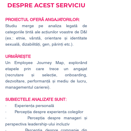
DESPRE ACEST SERVICIU
PROIECTUL OFERĂ ANGAJATORILOR:
Studiu merge pe analiza legată de 
categoriile țintă ale acțiunilor voastre de D&I 
(ex.: etnie, vârstă, orientare și identitate 
sexuală, dizabilități, gen, părinți etc.).
URMĂREȘTE 
Un Employee Journey Map, explorând 
etapele prin care trece un angajat 
(recrutare și selecție, onboarding, 
dezvoltare, performanță și mediu de lucru, 
managementul carierei).
SUBIECTELE ANALIZATE SUNT:
·       Experiența personală
·       Percepția despre experiența colegilor
·       Percepția despre manageri și 
perspectiva leadership-ului incluziv
·       Percepția despre companie din 