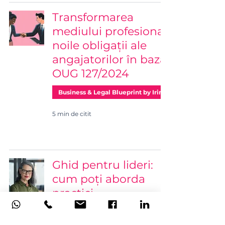
Transformarea
mediului profesional:
noile obligații ale
angajatorilor în baza
OUG 127/2024
Business & Legal Blueprint by Irina
5 min de citit
Ghid pentru lideri:
cum poți aborda
practici
nefuncționale
pentru a promova