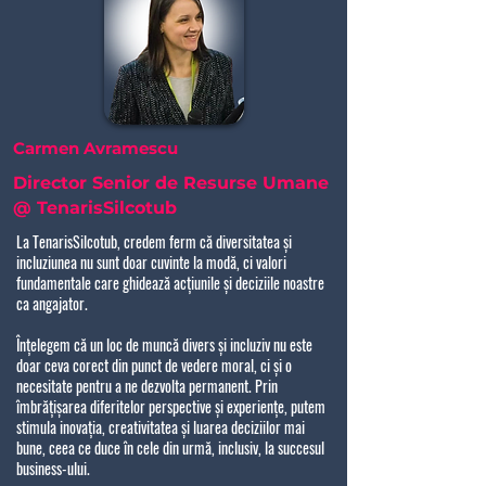
Carmen Avramescu
Director Senior de Resurse Umane
@ TenarisSilcotub
La TenarisSilcotub, credem ferm că diversitatea și
incluziunea nu sunt doar cuvinte la modă, ci valori
fundamentale care ghidează acțiunile și deciziile noastre
ca angajator.
Înțelegem că un loc de muncă divers și incluziv nu este
doar ceva corect din punct de vedere moral, ci și o
necesitate pentru a ne dezvolta permanent. Prin
îmbrățișarea diferitelor perspective și experiențe, putem
stimula inovația, creativitatea și luarea deciziilor mai
bune, ceea ce duce în cele din urmă, inclusiv, la succesul
business-ului.