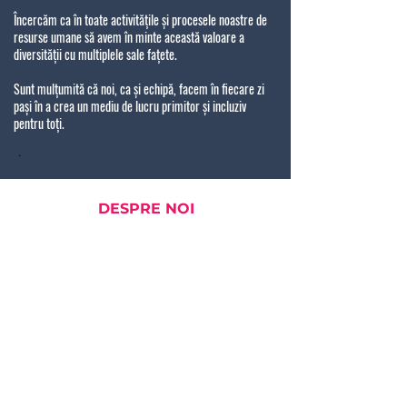
Încercăm ca în toate activitățile și procesele noastre de
resurse umane să avem în minte această valoare a
diversității cu multiplele sale fațete.
Sunt mulțumită că noi, ca și echipă, facem în fiecare zi
pași în a crea un mediu de lucru primitor și incluziv
pentru toți.
.
DESPRE NOI
Activitatea noastră
Am pornit la drum în România în 2004 când grupul
multinațional Tenaris a integrat două companii de
producție din domeniul metalurgic cu peste 30 de ani de
istorie. În momentul de față avem facilități de producție
în Zalău, Călărași și Câmpina precum și centre de servicii
și comerciale în alte 4 locații din țară.
Ocupăm o poziție de lider mondial în producția și