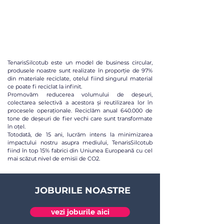
responsabilitatea pentru ce lăsăm în urmă. Ne face
plăcere să fim înconjurați de oameni care împărtășesc
aceleași valori și dorim să învățăm unii de la alții. Muncim
și râdem la fel de tare și continuăm cu diverse inițiative
pentru a susține crearea unui viitor sustenabil.
TenarisSilcotub este un model de business circular,
produsele noastre sunt realizate în proporție de 97%
din materiale reciclate, otelul fiind singurul material
ce poate fi reciclat la infinit.
Promovăm reducerea volumului de deșeuri,
colectarea selectivă a acestora și reutilizarea lor în
procesele operaționale. Reciclăm anual 640.000 de
tone de deșeuri de fier vechi care sunt transformate
în oțel.
Totodată, de 15 ani, lucrăm intens la minimizarea
impactului nostru asupra mediului, TenarisSilcotub
fiind în top 15% fabrici din Uniunea Europeană cu cel
mai scăzut nivel de emisii de CO2.
JOBURILE NOASTRE
vezi joburile aici