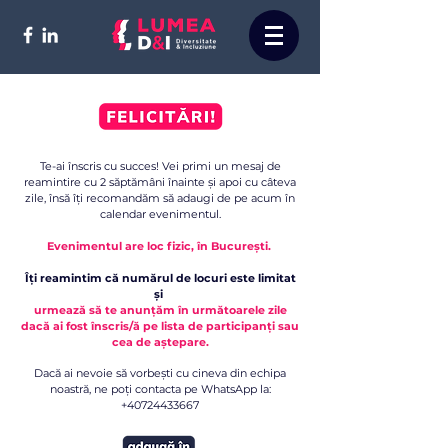
Te-ai înscris cu succes! Vei primi un mesaj de
reamintire cu 2 săptămâni înainte și apoi cu câteva
zile, însă îți recomandăm să adaugi de pe acum în
calendar evenimentul.
Evenimentul are loc fizic, în București.
Îți reamintim că numărul de locuri este limitat
și
urmează să te anunțăm în următoarele zile
dacă ai fost înscris/ă pe lista de participanți sau
cea de aștepare.
Dacă ai nevoie să vorbești cu cineva din echipa
noastră, ne poți contacta pe WhatsApp la:
+40724433667