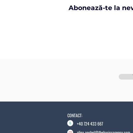
Abonează-te la news
CONTACT:
+40 724 433 667
alina.anghel@thebasicsagency.com