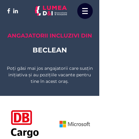
ANGAJATORII INCLUZIVI DIN
BECLEAN
Poți găsi mai jos angajatorii care susțin
inițiativa și au pozițiile vacante pentru
tine în acest oraș.