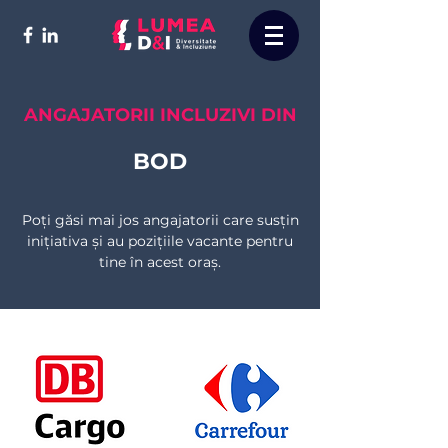
ANGAJATORII INCLUZIVI DIN
BOD
Poți găsi mai jos angajatorii care susțin
inițiativa și au pozițiile vacante pentru
tine în acest oraș.