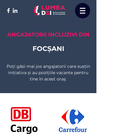
ANGAJATORII INCLUZIVI DIN
FOCȘANI
Poți găsi mai jos angajatorii care susțin
inițiativa și au pozițiile vacante pentru
tine în acest oraș.