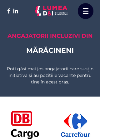
ANGAJATORII INCLUZIVI DIN
MĂRĂCINENI
Poți găsi mai jos angajatorii care susțin
inițiativa și au pozițiile vacante pentru
tine în acest oraș.