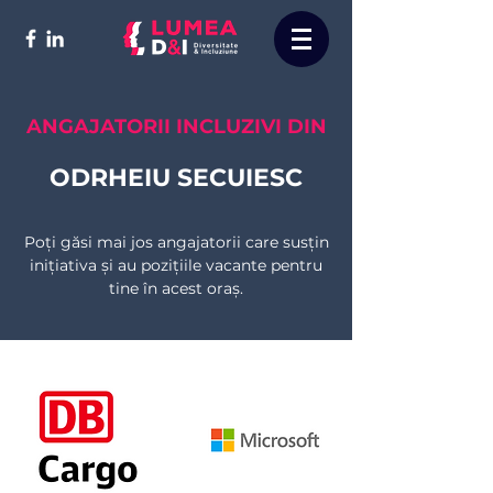
ANGAJATORII INCLUZIVI DIN
ODRHEIU SECUIESC
Poți găsi mai jos angajatorii care susțin
inițiativa și au pozițiile vacante pentru
tine în acest oraș.