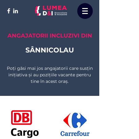
ANGAJATORII INCLUZIVI DIN
SÂNNICOLAU
Poți găsi mai jos angajatorii care susțin
inițiativa și au pozițiile vacante pentru
tine în acest oraș.