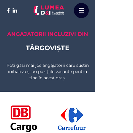
ANGAJATORII INCLUZIVI DIN
TÂRGOVIȘTE
Poți găsi mai jos angajatorii care susțin
inițiativa și au pozițiile vacante pentru
tine în acest oraș.