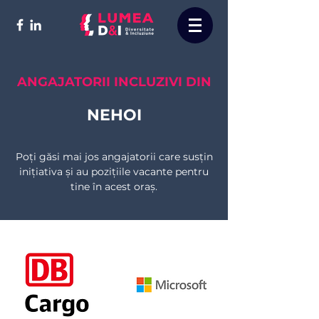
ANGAJATORII INCLUZIVI DIN
NEHOI
Poți găsi mai jos angajatorii care susțin
inițiativa și au pozițiile vacante pentru
tine în acest oraș.