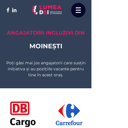
ANGAJATORII INCLUZIVI DIN
MOINEȘTI
Poți găsi mai jos angajatorii care susțin
inițiativa și au pozițiile vacante pentru
tine în acest oraș.