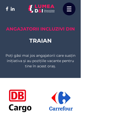
ANGAJATORII INCLUZIVI DIN
TRAIAN
Poți găsi mai jos angajatorii care susțin
inițiativa și au pozițiile vacante pentru
tine în acest oraș.